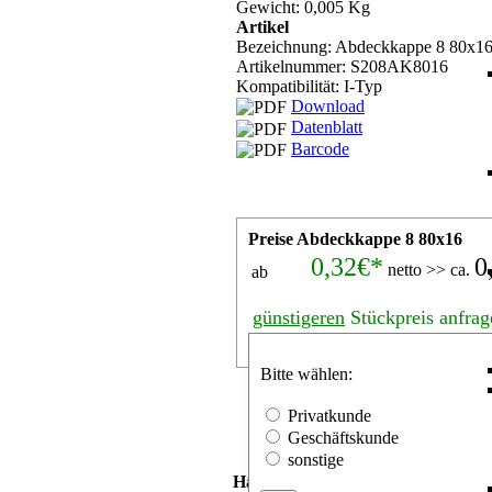
Gewicht: 0,005 Kg
Artikel
Bezeichnung: Abdeckkappe 8 80x1
Artikelnummer:
S208AK8016
Kompatibilität: I-Typ
Download
Datenblatt
Barcode
Preise Abdeckkappe 8 80x16
0,32€*
0
netto >> ca.
ab
günstigeren
Stückpreis anfrag
Stk.
Bitte wählen:
Privatkunde
Geschäftskunde
sonstige
Häufig mit Abdeckkappe 8 80x16 be