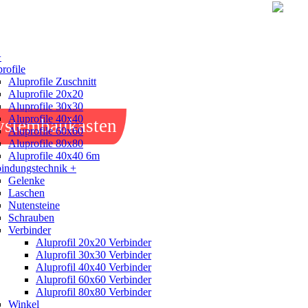
+
rofile
Aluprofile Zuschnitt
Aluprofile 20x20
Aluprofile 30x30
Aluprofile 40x40
ystembaukasten
Aluprofile 60x60
Aluprofile 80x80
Aluprofile 40x40 6m
indungstechnik +
Gelenke
Laschen
Nutensteine
Schrauben
Verbinder
Aluprofil 20x20 Verbinder
Aluprofil 30x30 Verbinder
Aluprofil 40x40 Verbinder
Aluprofil 60x60 Verbinder
Aluprofil 80x80 Verbinder
Winkel