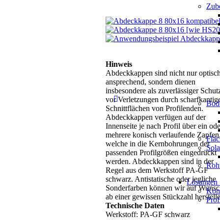
Zube
Hinweis
Abdeckkappen sind nicht nur optisc
ansprechend, sondern dienen
insbesondere als zuverlässiger Schut
vor Verletzungen durch scharfkantig
Bod
Schnittflächen von Profilenden.
Abdeckkappen verfügen auf der
Innenseite je nach Profil über ein ode
mehrere konisch verlaufende Zapfen
Flä
welche in die Kernbohrungen der
Sol
passenden Profilgrößen eingedrückt
werden. Abdeckkappen sind in der
Roh
Regel aus dem Werkstoff PA-GF
schwarz. Antistatische oder jegliche
Lösungen
Sonderfarben können wir auf Wunsc
Kons
ab einer gewissen Stückzahl herstell
Prof
Technische Daten
Werkstoff: PA-GF schwarz