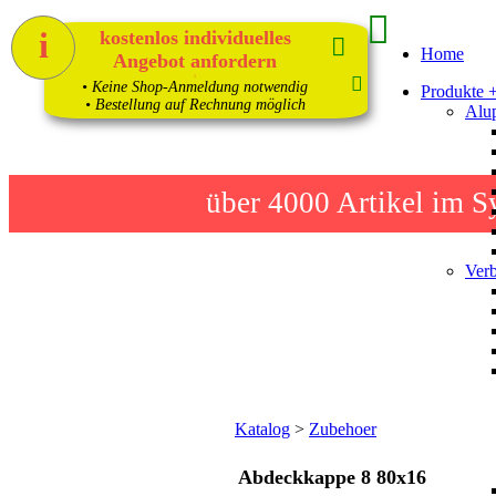
i
kostenlos individuelles
Home
Angebot anfordern
1
• Keine Shop-Anmeldung notwendig
Produkte 
• Bestellung auf Rechnung möglich
Alup
über 4000
Artikel im S
Verb
Katalog
>
Zubehoer
Abdeckkappe 8 80x16