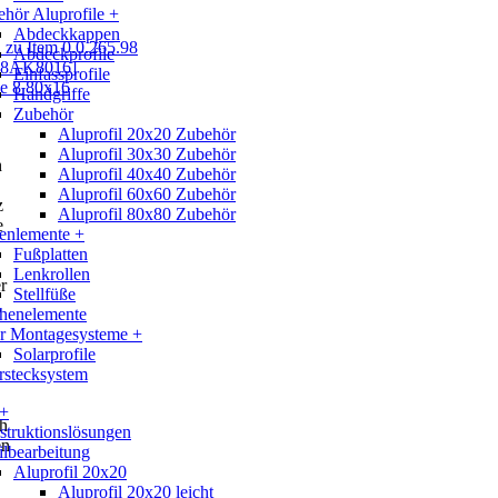
hör Aluprofile +
Abdeckkappen
Abdeckprofile
Einfassprofile
Handgriffe
Zubehör
Aluprofil 20x20 Zubehör
Aluprofil 30x30 Zubehör
h
Aluprofil 40x40 Zubehör
Aluprofil 60x60 Zubehör
z
Aluprofil 80x80 Zubehör
e
enlemente +
Fußplatten
Lenkrollen
r
Stellfüße
,
chenelemente
ar Montagesysteme +
Solarprofile
rstecksystem
 +
h
truktionslösungen
en
ilbearbeitung
Aluprofil 20x20
Aluprofil 20x20 leicht