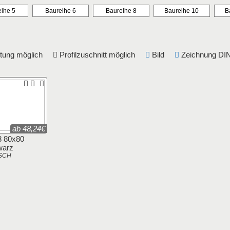
ihe 5
Baureihe 6
Baureihe 8
Baureihe 10
B
eitung möglich
Profilzuschnitt möglich
Bild
Zeichnung 
ab 48,24€
 8 80x80
warz
SCH