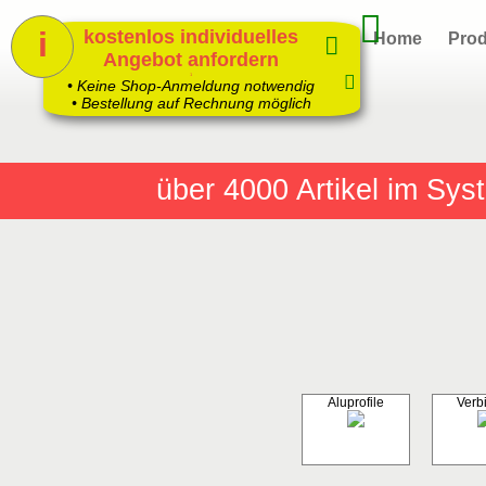
i
kostenlos individuelles
Home
Prod
Angebot anfordern
1
• Keine Shop-Anmeldung notwendig
• Bestellung auf Rechnung möglich
über 4000
Artikel im Sy
Aluprofile
Verb