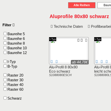
Alle Reihen
Baure
Aluprofile 80x80 schwarz
Filter
Technische Daten
Profilbearb
Baureihe 5
Baureihe 6
I-Typ
I-Typ
Baureihe 8
Baureihe 10
Baureihe 12
I-Typ
ab 44,78€
B-Typ
Alu-Profil 8 80x80
Alu-Profil
Eco schwarz
leicht sch
Raster 20
S1088080ESCH
S1088080L
Raster 30
Raster 40
Raster 60
Schwarz