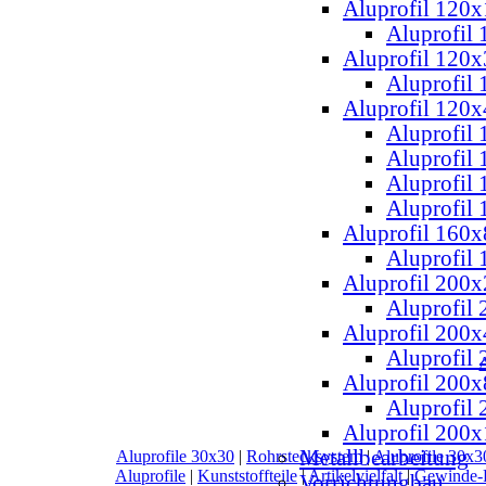
Aluprofil 120
Aluprofil
Aluprofil 120
Aluprofil
Aluprofil 120
Aluprofil 
Aluprofil
Aluprofil
Aluprofil
Aluprofil 160
Aluprofil
Aluprofil 200
Aluprofil
Aluprofil 200
Aluprofil
Aluprofil 200
Aluprofil
Aluprofil 200
Metallbearbeitung
Aluprofile 30x30
|
Rohrstecksystem
|
Aluprofile 30x3
Aluprofile
|
Kunststoffteile
|
Artikelvielfalt
|
Gewinde-
Vorrichtungbau