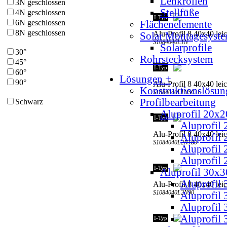
Lenkrollen
3N geschlossen
Stellfüße
4N geschlossen
I-Typ
6N geschlossen
Flächenelemente
8N geschlossen
Alu-Profil 8 40x40 lei
Solar Montagesyste
S1084040L1N
Solarprofile
30°
Rohrstecksystem
45°
I-Typ
60°
Lösungen +
90°
Alu-Profil 8 40x40 lei
Konstruktionslösun
S1084040L1NSCH
Profilbearbeitung
Schwarz
Aluprofil 20x2
I-Typ
Aluprofil 
Alu-Profil 8 40x40 lei
Aluprofil
S1084040L2N180
Aluprofil
Aluprofil
I-Typ
Aluprofil 30x3
Aluprofil 
Alu-Profil 8 40x40 lei
S1084040L2N90
Aluprofil
Aluprofil
Aluprofil
I-Typ