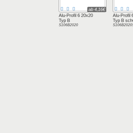
ab 4,16€
Alu-Profil 6 20x20
Alu-Profil
Typ B
Typ B sch
S106B2020
S106B202