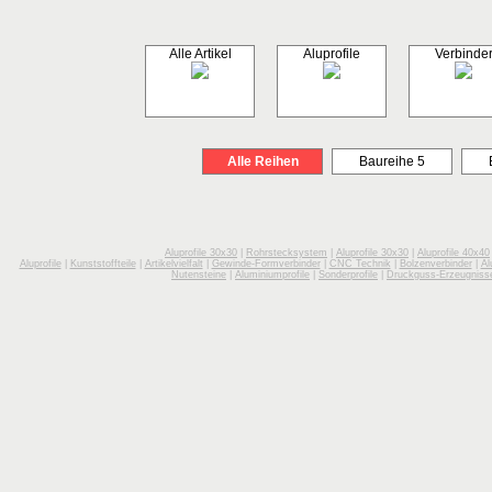
Alle Artikel
Aluprofile
Verbinde
Alle Reihen
Baureihe 5
Aluprofile 30x30
|
Rohrstecksystem
|
Aluprofile 30x30
|
Aluprofile 40x40
Aluprofile
|
Kunststoffteile
|
Artikelvielfalt
|
Gewinde-Formverbinder
|
CNC Technik
|
Bolzenverbinder
|
Al
Nutensteine
|
Aluminiumprofile
|
Sonderprofile
|
Druckguss-Erzeugniss