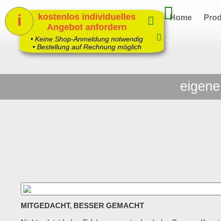
i
kostenlos individuelles
Home
Prod
Angebot anfordern
1
• Keine Shop-Anmeldung notwendig
• Bestellung auf Rechnung möglich
eigene
MITGEDACHT, BESSER GEMACHT