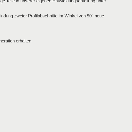
e Teile in unserer eigenen Entwicklungsabteilung unter
indung zweier Profilabschnitte im Winkel von 90° neue
eration erhalten