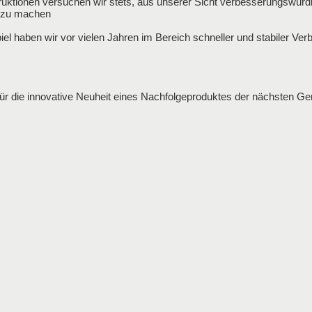
uktionen versuchen wir stets, aus unserer Sicht verbesserungswürdig
r zu machen
l haben wir vor vielen Jahren im Bereich schneller und stabiler Verb
für die innovative Neuheit eines Nachfolgeproduktes der nächsten Gen