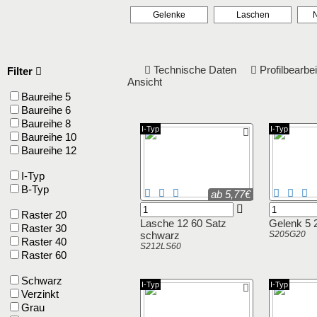
Gelenke
Laschen
N
Technische Daten
Profilbearb
Filter
Ansicht
Baureihe 5
Baureihe 6
Baureihe 8
I-Typ
I-Typ
Baureihe 10
Baureihe 12
I-Typ
B-Typ
ab 5,77€
Raster 20
Lasche 12 60 Satz
Gelenk 5 
Raster 30
schwarz
S205G20
Raster 40
S212LS60
Raster 60
Schwarz
I-Typ
I-Typ
Verzinkt
Grau