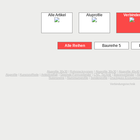
Alle Artikel
Aluprofile
Verbinde
Alle Reihen
Baureihe 5
Aluprofile 30x30
|
Rohrstecksystem
|
Aluprofile 30x30
|
Aluprofile 40x40
Aluprofile
|
Kunststoffteile
|
Artikelvielfalt
|
Gewinde-Formverbinder
|
CNC Technik
|
Bolzenverbinder
|
Al
Nutensteine
|
Aluminiumprofile
|
Sonderprofile
|
Druckguss-Erzeugniss
Verbindungstechnik