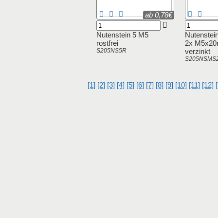
ab 0,78€
Nutenstein 5 M5
Nutenstein
rostfrei
2x M5x2
S205NS5R
verzinkt
S205NSMS
[1]
[2]
[3]
[4]
[5]
[6]
[7]
[8]
[9]
[10]
[11]
[12]