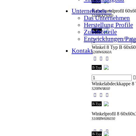
I-Typ
Unternehmen +
Kabelkanalprofil 60x6
S108KKP6060
Das Unternehmen
Herstellung Profile
Zubehörteile
B-Typ
Entwicklungen/Pate
Winkel 8 Typ B 60x60
Kontakt
S208W6060A
B-Typ
Winkelabdeckkappe 8
S208WAK60
B-Typ
Winkelprofil 8 60x60
S108BW606030
B-Typ