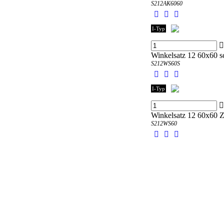
S212AK6060
I-Typ
Winkelsatz 12 60x60 
S212WS60S
I-Typ
Winkelsatz 12 60x60 
S212WS60