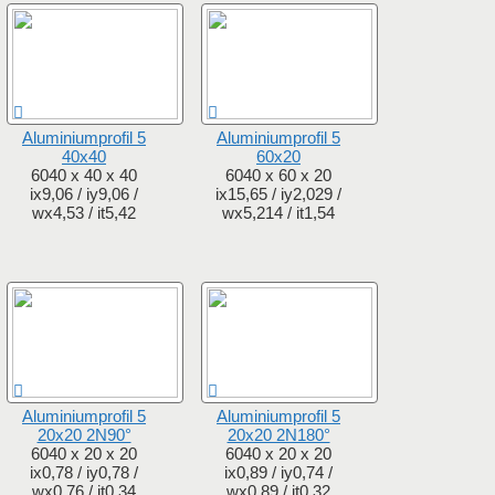
Aluminiumprofil 5
Aluminiumprofil 5
40x40
60x20
6040 x 40 x 40
6040 x 60 x 20
ix9,06 / iy9,06 /
ix15,65 / iy2,029 /
wx4,53 / it5,42
wx5,214 / it1,54
Aluminiumprofil 5
Aluminiumprofil 5
20x20 2N90°
20x20 2N180°
6040 x 20 x 20
6040 x 20 x 20
ix0,78 / iy0,78 /
ix0,89 / iy0,74 /
wx0,76 / it0,34
wx0,89 / it0,32