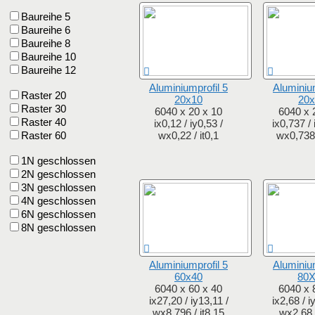
Baureihe 5
Baureihe 6
Baureihe 8
Baureihe 10
Baureihe 12
Aluminiumprofil 5
Aluminium
Raster 20
20x10
20x
Raster 30
6040 x 20 x 10
6040 x 
Raster 40
ix0,12 / iy0,53 /
ix0,737 / 
Raster 60
wx0,22 / it0,1
wx0,738 
1N geschlossen
2N geschlossen
3N geschlossen
4N geschlossen
6N geschlossen
8N geschlossen
Aluminiumprofil 5
Aluminium
60x40
80
6040 x 60 x 40
6040 x 
ix27,20 / iy13,11 /
ix2,68 / i
wx8,796 / it8,15
wx2,68 /