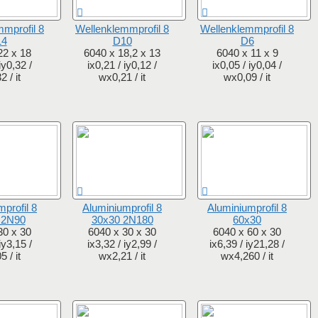
mprofil 8
Wellenklemmprofil 8
Wellenklemmprofil 8
14
D10
D6
22 x 18
6040 x 18,2 x 13
6040 x 11 x 9
iy0,32 /
ix0,21 / iy0,12 /
ix0,05 / iy0,04 /
 / it
wx0,21 / it
wx0,09 / it
profil 8
Aluminiumprofil 8
Aluminiumprofil 8
 2N90
30x30 2N180
60x30
30 x 30
6040 x 30 x 30
6040 x 60 x 30
iy3,15 /
ix3,32 / iy2,99 /
ix6,39 / iy21,28 /
 / it
wx2,21 / it
wx4,260 / it