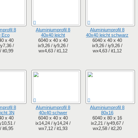
profil 8
Aluminiumprofil 8
Aluminiumprofil 8
 Eco
40x40 leicht
40x40 leicht schwarz
40 x 40
6040 x 40 x 40
6040 x 40 x 40
iy7,36 /
ix9,26 / iy9,26 /
ix9,26 / iy9,26 /
 it0,99
wx4,63 / it1,12
wx4,63 / it1,12
profil 8
Aluminiumprofil 8
Aluminiumprofil 8
icht 3N
40x40 schwer
80x16
40 x 40
6040 x 40 x 40
6040 x 80 x 16
iy10,51 /
ix14,24 / iy14,24 /
ix2,21 / iy49,67 /
 it6,95
wx7,12 / it1,93
wx2,58 / it2,20