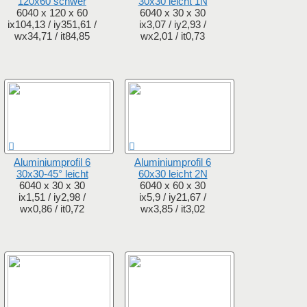
120x60 schwer
30x30 leicht 1N
6040 x 120 x 60
6040 x 30 x 30
ix104,13 / iy351,61 /
ix3,07 / iy2,93 /
wx34,71 / it84,85
wx2,01 / it0,73
Aluminiumprofil 6
Aluminiumprofil 6
30x30-45° leicht
60x30 leicht 2N
6040 x 30 x 30
6040 x 60 x 30
ix1,51 / iy2,98 /
ix5,9 / iy21,67 /
wx0,86 / it0,72
wx3,85 / it3,02