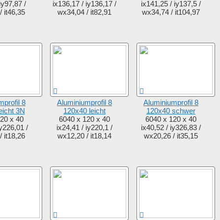
iy97,87 /
ix136,17 / iy136,17 /
ix141,25 / iy137,5 /
 it46,35
wx34,04 / it82,91
wx34,74 / it104,97
profil 8
Aluminiumprofil 8
Aluminiumprofil 8
eicht 3N
120x40 leicht
120x40 schwer
20 x 40
6040 x 120 x 40
6040 x 120 x 40
iy226,01 /
ix24,41 / iy220,1 /
ix40,52 / iy326,83 /
 it18,26
wx12,20 / it18,14
wx20,26 / it35,15