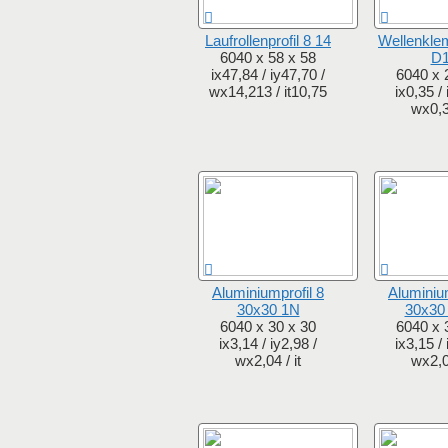
Laufrollenprofil 8 14
Wellenklem
6040 x 58 x 58
D
ix47,84 / iy47,70 /
6040 x 
wx14,213 / it10,75
ix0,35 / 
wx0,32
Aluminiumprofil 8
Aluminium
30x30 1N
30x30
6040 x 30 x 30
6040 x 
ix3,14 / iy2,98 /
ix3,15 / 
wx2,04 / it
wx2,05