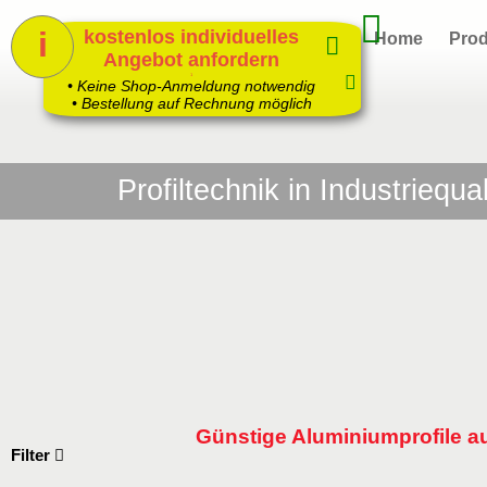
i
kostenlos individuelles
Home
Prod
Angebot anfordern
1
• Keine Shop-Anmeldung notwendig
• Bestellung auf Rechnung möglich
Profiltechnik in Industriequa
Günstige Aluminiumprofile a
Filter