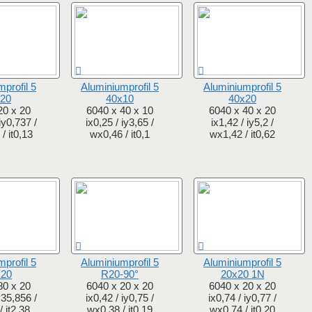
profil 5
Aluminiumprofil 5
Aluminiumprofil 5
20
40x10
40x20
20 x 20
6040 x 40 x 10
6040 x 40 x 20
iy0,737 /
ix0,25 / iy3,65 /
ix1,42 / iy5,2 /
/ it0,13
wx0,46 / it0,1
wx1,42 / it0,62
profil 5
Aluminiumprofil 5
Aluminiumprofil 5
X20
R20-90°
20x20 1N
80 x 20
6040 x 20 x 20
6040 x 20 x 20
y35,856 /
ix0,42 / iy0,75 /
ix0,74 / iy0,77 /
 it2,38
wx0,38 / it0,19
wx0,74 / it0,20