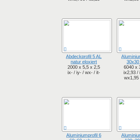
Abdeckprofil 5 AL
Aluminium
natur eloxiert
30x30 
2000 x 5,5 x 2,5
6040 x 
ix- / iy- / wx- / it-
ix2,93 / 
wx1,95 /
Aluminiumprofil 6
Aluminium