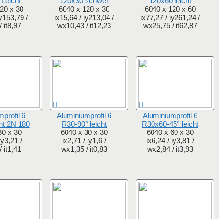
Leicht
120x30 schwer
120x60 leicht
20 x 30
6040 x 120 x 30
6040 x 120 x 60
iy153,79 /
ix15,64 / iy213,04 /
ix77,27 / iy261,24 /
 it8,97
wx10,43 / it12,23
wx25,75 / it62,87
profil 6
Aluminiumprofil 6
Aluminiumprofil 6
ht 2N 180
R30-90° leicht
R30x60-45° leicht
30 x 30
6040 x 30 x 30
6040 x 60 x 30
iy3,21 /
ix2,71 / iy1,6 /
ix6,24 / iy3,81 /
 it1,41
wx1,35 / it0,83
wx2,84 / it3,93