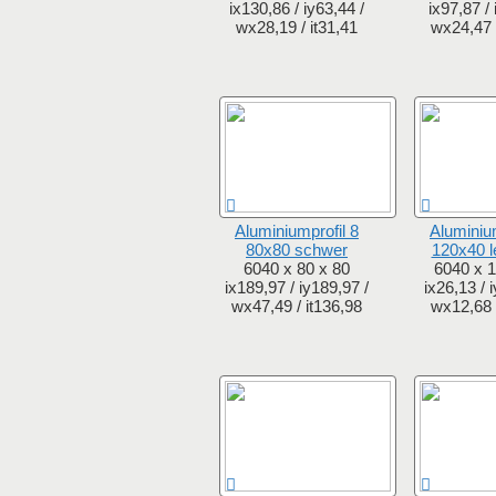
ix130,86 / iy63,44 /
ix97,87 / 
wx28,19 / it31,41
wx24,47 /
Aluminiumprofil 8
Aluminium
80x80 schwer
120x40 l
6040 x 80 x 80
6040 x 1
ix189,97 / iy189,97 /
ix26,13 / 
wx47,49 / it136,98
wx12,68 /