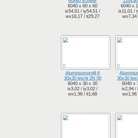
60x60 schwer
120x30 
6040 x 60 x 60
6040 x 1
ix54,51 / iy54,51 /
ix11,01 / 
wx18,17 / it29,27
wx7,34 /
Aluminiumprofil 6
Aluminium
30x30 leicht 2N 90
30x30 leic
6040 x 30 x 30
6040 x 
ix3,02 / iy3,02 /
ix2,94 / 
wx1,98 / it1,68
wx1,96 /