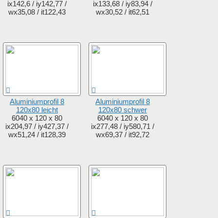
ix142,6 / iy142,77 /
ix133,68 / iy83,94 /
wx35,08 / it122,43
wx30,52 / it62,51
Aluminiumprofil 8
Aluminiumprofil 8
120x80 leicht
120x80 schwer
6040 x 120 x 80
6040 x 120 x 80
ix204,97 / iy427,37 /
ix277,48 / iy580,71 /
wx51,24 / it128,39
wx69,37 / it92,72