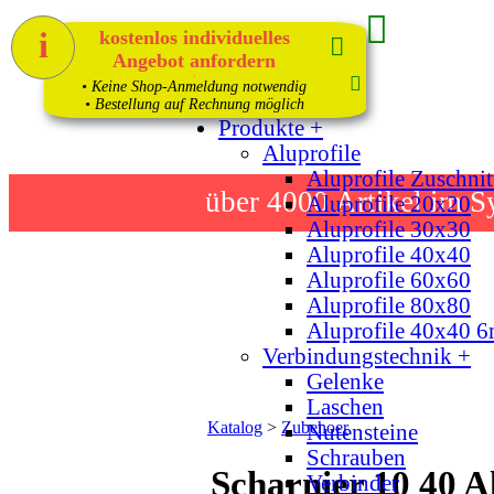
i
kostenlos individuelles
Angebot anfordern
1
Home
• Keine Shop-Anmeldung notwendig
• Bestellung auf Rechnung möglich
Produkte +
Aluprofile
Aluprofile Zuschnit
über 4000
Artikel im S
Aluprofile 20x20
Aluprofile 30x30
Aluprofile 40x40
Aluprofile 60x60
Aluprofile 80x80
Aluprofile 40x40 
Verbindungstechnik +
Gelenke
Laschen
Katalog
>
Zubehoer
Nutensteine
Schrauben
Scharnier 10 40 Al
Verbinder