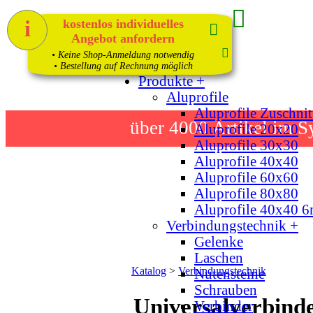
i
kostenlos individuelles
Angebot anfordern
1
Home
• Keine Shop-Anmeldung notwendig
• Bestellung auf Rechnung möglich
Produkte +
Aluprofile
Aluprofile Zuschnit
über 4000
Artikel im S
Aluprofile 20x20
Aluprofile 30x30
Aluprofile 40x40
Aluprofile 60x60
Aluprofile 80x80
Aluprofile 40x40 
Verbindungstechnik +
Gelenke
Laschen
Katalog
>
Verbindungstechnik
Nutensteine
Schrauben
Universalverbinde
Verbinder