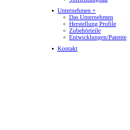
Unternehmen +
Das Unternehmen
Herstellung Profile
Zubehörteile
Entwicklungen/Patente
Kontakt