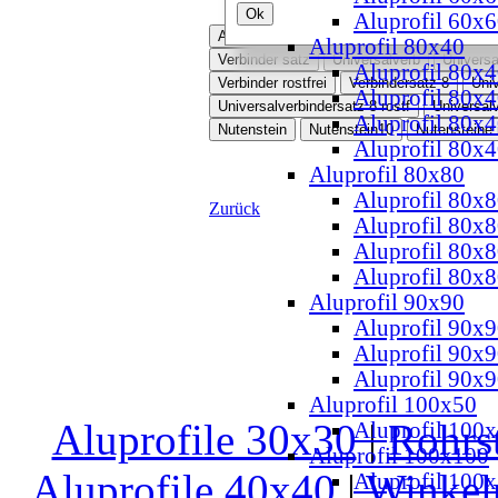
Ok
Aluprofil 60x
Aluprofile verbinder
Verbinder
Verbinde
Aluprofil 80x40
Verbinder satz
Universalverb
Universa
Aluprofil 80x4
Verbinder rostfrei
Verbindersatz 8
Univ
Aluprofil 80x4
Universalverbindersatz 8 rostf
Universal
Aluprofil 80x4
Nutenstein
Nutenstein10
Nutensteine 
Aluprofil 80x
Aluprofil 80x80
Aluprofil 80x8
Zurück
Aluprofil 80x8
Aluprofil 80x8
Aluprofil 80x
Aluprofil 90x90
Aluprofil 90x9
Aluprofil 90x9
Aluprofil 90x
Aluprofil 100x50
Aluprofile 30x30
|
Rohrs
Aluprofil 100
Aluprofil 100x100
Aluprofile 40x40
|
Winkel
Aluprofil 100