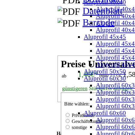
Aluprofil 40x40
Datenblatt
Aluprofil 40x4
Aluprofil 40x4
Barcode
Aluprofil 40x4
Aluprofil 40x
Aluprofil 45x45
Aluprofil 45x4
Aluprofil 45x4
Aluprofil 45x4
Preise Universalve
Aluprofil 45x
Aluprofil 50x50
1,46€*
1,5
netto >> ca.
ab
Aluprofil 60x30
Aluprofil 60x3
günstigeren
Stückpreis anfragen
Aluprofil 60x3
Satz
Aluprofil 60x3
Bitte wählen:
Aluprofil 60x
Aluprofil 60x60
Privatkunde
Aluprofil 60x6
Geschäftskunde
Aluprofil 60x6
sonstige
Aluprofil 60x6
Häufig mit Universalverbindersatz 8 mit