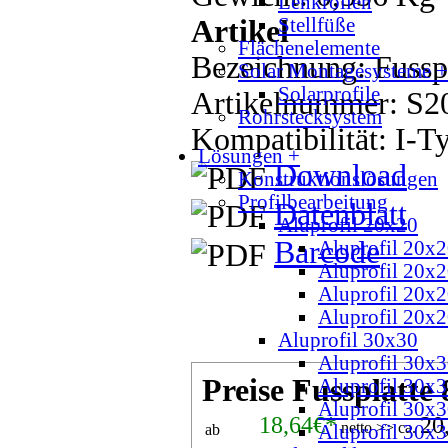
Lenkrollen
Artikel
Stellfüße
Flächenelemente
Bezeichnung: Fussp
Solar Montagesysteme +
Solarprofile
Artikelnummer:
S2
Rohrstecksystem
Kompatibilität: I-T
Lösungen +
Download
Konstruktionslösungen
Profilbearbeitung
Datenblatt
Aluprofil 20x20
Barcode
Aluprofil 20x2
Aluprofil 20x2
Aluprofil 20x2
Aluprofil 20x
Aluprofil 30x30
Aluprofil 30x3
Preise Fussplatte
Aluprofil 30x3
Aluprofil 30x3
18,64€*
20
netto >> ca.
ab
Aluprofil 30x