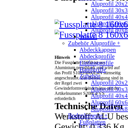
Aluprofil 20x2
Aluprofil 30x3
Aluprofil 40x4
Aluprofil 60x6
Aluprofil 80x8
Winkel
Zubehör Aluprofile +
Abdeckkappen
Abdeckprofile
Hinweis
Einfassprofile
Die Fussplatte 16060 ist aus
Aluminium pressblank und wird auf
Handgriffe
das Profil S10816060E4N stirnseitig
Zubehör
angeschraubt. Zur Befestigung sind in
Aluprofil 20x
der Regel zwei
Gewindeformverbindersätze mit der
Aluprofil 30x
Artikelnummer S208GFVS
Aluprofil 40x
erforderlich
Aluprofil 60x
Technische Daten
Aluprofil 80x
Werkstoff: ALU bes
Bodenlemente +
Fußplatten
Gewicht: 0,336 Kg