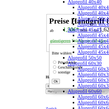
Aluprofil 40x40
Aluprofil 40x4
Aluprofil 40x4
Aluprofil 40x4
Preise Handgriff 8
Aluprofil 40x
1,50€*
1,6
Aluprofil 45x45
netto >> ca.
ab
Aluprofil 45x4
günstigeren
Stückpreis anfragen
Aluprofil 45x4
Aluprofil 45x4
Stk.
Aluprofil 45x
Bitte wählen:
Aluprofil 50x50
Privatkunde
Aluprofil 60x30
Geschäftskunde
Aluprofil 60x3
sonstige
Aluprofil 60x3
Häufig mit Handgriff 8 PA 80 antistatis
Aluprofil 60x3
Ok
Aluprofil 60x
Handgriffe
Handgriff
Handgriffe kunsts
Aluprofil 60x60
Handgriffe 8 pa 80
Aluprofile zubehoer
Aluprofil 60x6
Aluprofil 60x6
Aluprofil 60x6
Zurück