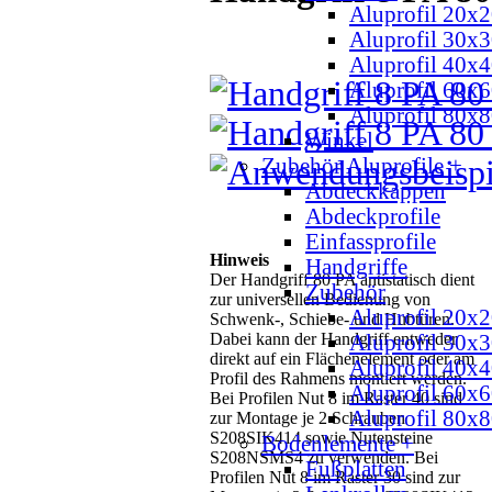
Aluprofil 20x2
Aluprofil 30x3
Aluprofil 40x4
Aluprofil 60x6
Aluprofil 80x8
Winkel
Zubehör Aluprofile +
Abdeckkappen
Abdeckprofile
Einfassprofile
Hinweis
Handgriffe
Der Handgriff 80 PA antistatisch dient
Zubehör
zur universellen Bedienung von
Aluprofil 20x
Schwenk-, Schiebe- und Hubtüren.
Dabei kann der Handgriff entweder
Aluprofil 30x
direkt auf ein Flächenelement oder am
Aluprofil 40x
Profil des Rahmens montiert werden.
Aluprofil 60x
Bei Profilen Nut 8 im Raster 40 sind
Aluprofil 80x
zur Montage je 2 Schrauben
S208SIK414 sowie Nutensteine
Bodenlemente +
S208NSMS4 zu verwenden. Bei
Fußplatten
Profilen Nut 8 im Raster 30 sind zur