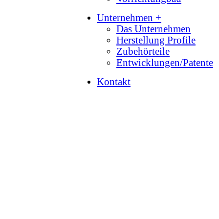
Unternehmen +
Das Unternehmen
Herstellung Profile
Zubehörteile
Entwicklungen/Patente
Kontakt