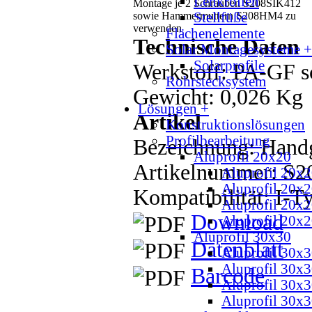
Lenkrollen
Montage je 2 Schrauben S208SIK412
sowie Hammermuttern S208HM4 zu
Stellfüße
verwenden
Flächenelemente
Technische Daten
Solar Montagesysteme +
Solarprofile
Werkstoff: PA-GF 
Rohrstecksystem
Gewicht: 0,026 Kg
Lösungen +
Artikel
Konstruktionslösungen
Profilbearbeitung
Bezeichnung: Handgr
Aluprofil 20x20
Artikelnummer:
S2
Aluprofil 20x2
Aluprofil 20x2
Kompatibilität: I-T
Aluprofil 20x2
Download
Aluprofil 20x
Aluprofil 30x30
Datenblatt
Aluprofil 30x3
Aluprofil 30x3
Barcode
Aluprofil 30x3
Aluprofil 30x