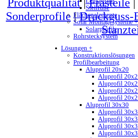
Produktqualität
|
Frästeile
Lenkrollen
Stellfüße
Sonderprofile
|
Druckguss-E
Flächenelemente
Solar Montagesysteme +
Stanzte
Solarprofile
Rohrstecksystem
Lösungen +
Konstruktionslösungen
Profilbearbeitung
Aluprofil 20x20
Aluprofil 20x2
Aluprofil 20x2
Aluprofil 20x2
Aluprofil 20x
Aluprofil 30x30
Aluprofil 30x3
Aluprofil 30x3
Aluprofil 30x3
Aluprofil 30x