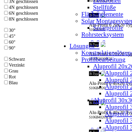
Lenkrollen
S106B20202N90
3N geschlossen
Stellfüße
4N geschlossen
6N geschlossen
Flächenelemente
B-Typ
8N geschlossen
Solar Montagesyste
Alu-Profil 6 20x20 Ty
Solarprofile
S106B2020
30°
Rohrstecksystem
45°
60°
B-Typ
Lösungen +
90°
Konstruktionslösun
Alu-Profil 6 20x20 Ty
Profilbearbeitung
Schwarz
S106B2020SCH
Verzinkt
Aluprofil 20x2
Grau
Aluprofil 
B-Typ
Rot
Aluprofil
Blau
Alu-Profil 6 40x20 Ty
Aluprofil
S106B4020
Aluprofil
Aluprofil 30x3
B-Typ
Aluprofil 
Alu-Profil 6 40x20 Ty
Aluprofil
S106B4020SCH
Aluprofil
Aluprofil
B-Typ