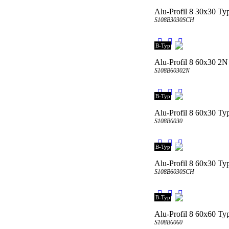
Alu-Profil 8 30x30 Ty
S108B3030SCH
B-Typ
Alu-Profil 8 60x30 2
S108B60302N
B-Typ
Alu-Profil 8 60x30 Ty
S108B6030
B-Typ
Alu-Profil 8 60x30 Ty
S108B6030SCH
B-Typ
Alu-Profil 8 60x60 Ty
S108B6060