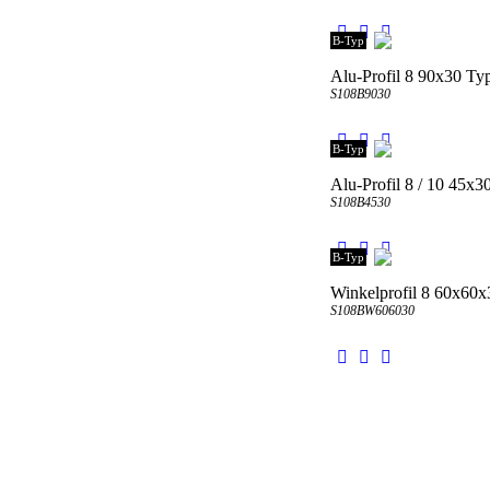
B-Typ
Alu-Profil 8 90x30 Ty
S108B9030
B-Typ
Alu-Profil 8 / 10 45x
S108B4530
B-Typ
Winkelprofil 8 60x60
S108BW606030