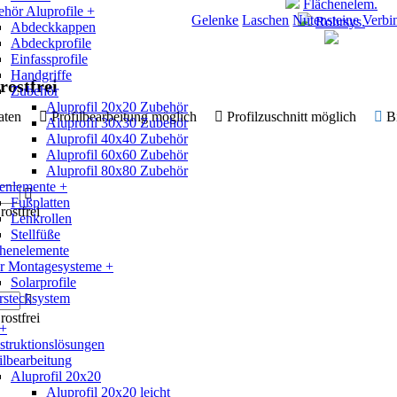
Flächenelem.
hör Aluprofile +
Gelenke
Laschen
Nutensteine
Verbi
Rohrsys.
Abdeckkappen
Abdeckprofile
Einfassprofile
Handgriffe
rostfrei
Zubehör
Aluprofil 20x20 Zubehör
 Daten
Profilbearbeitung möglich
Profilzuschnitt möglich
B
Aluprofil 30x30 Zubehör
Aluprofil 40x40 Zubehör
Aluprofil 60x60 Zubehör
Aluprofil 80x80 Zubehör
enlemente +
Fußplatten
ostfrei
Lenkrollen
Stellfüße
chenelemente
ar Montagesysteme +
Solarprofile
rstecksystem
ostfrei
 +
truktionslösungen
ilbearbeitung
Aluprofil 20x20
Aluprofil 20x20 leicht