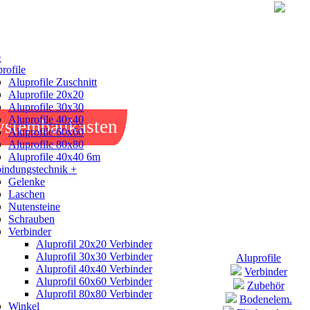
+
rofile
Aluprofile Zuschnitt
Aluprofile 20x20
Aluprofile 30x30
Aluprofile 40x40
ystembaukasten
Aluprofile 60x60
Aluprofile 80x80
Aluprofile 40x40 6m
indungstechnik +
Gelenke
Laschen
Nutensteine
Schrauben
Verbinder
Aluprofil 20x20 Verbinder
Aluprofil 30x30 Verbinder
Aluprofile
Aluprofil 40x40 Verbinder
Verbinder
Aluprofil 60x60 Verbinder
Zubehör
Aluprofil 80x80 Verbinder
Bodenelem.
Winkel