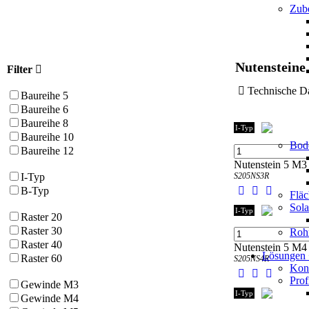
Zube
Nutensteine 
Filter
Technische
Baureihe 5
Baureihe 6
Baureihe 8
I-Typ
Baureihe 10
Bod
Baureihe 12
Nutenstein 5 M3 r
S205NS3R
I-Typ
B-Typ
Flä
Sol
I-Typ
Raster 20
Raster 30
Roh
Raster 40
Nutenstein 5 M4 r
Lösungen
Raster 60
S205NS4R
Kons
Prof
Gewinde M3
I-Typ
Gewinde M4