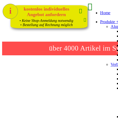
i
kostenlos individuelles
Home
Angebot anfordern
1
• Keine Shop-Anmeldung notwendig
Produkte 
• Bestellung auf Rechnung möglich
Alup
über 4000
Artikel im S
Verb