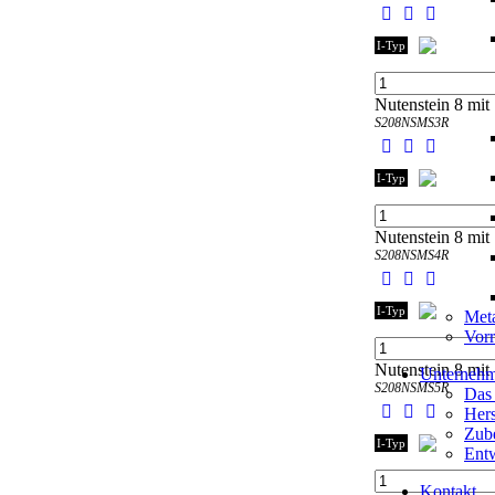
I-Typ
Nutenstein 8 mit 
S208NSMS3R
I-Typ
Nutenstein 8 mit 
S208NSMS4R
I-Typ
Meta
Vorr
Nutenstein 8 mit 
Unterneh
S208NSMS5R
Das
Hers
Zube
I-Typ
Entw
Kontakt